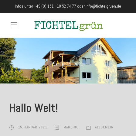
Infos unter +49 (0) 151 - 10 52 74 77 oder
info@fichtelgruen.de
Januar 15, 2021
Hallo Welt!
15. JANUAR 2021
MARC-OO
ALLGEMEIN