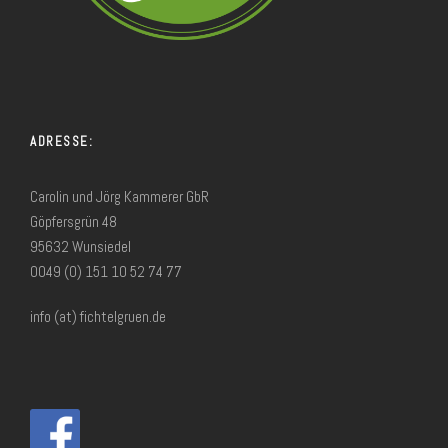
ADRESSE:
Carolin und Jörg Kammerer GbR
Göpfersgrün 48
95632 Wunsiedel
0049 (0) 151 10 52 74 77
info (at) fichtelgruen.de