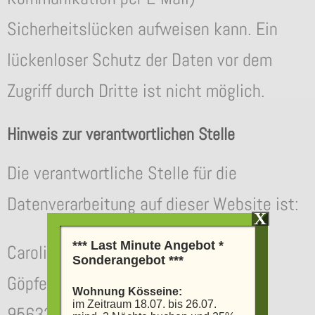
Sicherheitslücken aufweisen kann. Ein
lückenloser Schutz der Daten vor dem
Zugriff durch Dritte ist nicht möglich.
Hinweis zur verantwortlichen Stelle
Die verantwortliche Stelle für die
Datenverarbeitung auf dieser Website ist:
X
*** Last Minute Angebot *
Carolin und Jörg Kammerer GbR
Sonderangebot ***
Göpfersgrün 48
Wohnung Kösseine:
im Zeitraum 18.07. bis 26.07.
95632 Wunsiedel