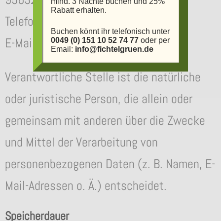
mind. 3 Nächte buchen und 25%
Rabatt erhalten.
Telefon: 0049 (0) 9232 700571
Buchen könnt ihr telefonisch unter
E-Mail: info@fichtelgruen.de
0049 (0) 151 10 52 74 77
oder per
Email:
info@fichtelgruen.de
Verantwortliche Stelle ist die natürliche
oder juristische Person, die allein oder
gemeinsam mit anderen über die Zwecke
und Mittel der Verarbeitung von
personenbezogenen Daten (z. B. Namen, E-
Mail-Adressen o. Ä.) entscheidet.
Speicherdauer