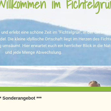
Willkommen im Fichtelgrü
nd erlebt eine schöne Zeit im "Fichtelgrün", in der Ortsmit
el. Die kleine idyllische Ortschaft liegt im Herzen des Fich
säumt. Hier erwartet euch ein herrlicher Blick in die Natur
und jede Menge Abwechslung.
 * Sonderangebot ***