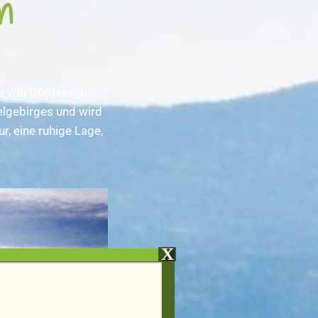
n
te von Göpfersgrün,
telgebirges und wird
, eine ruhige Lage,
X