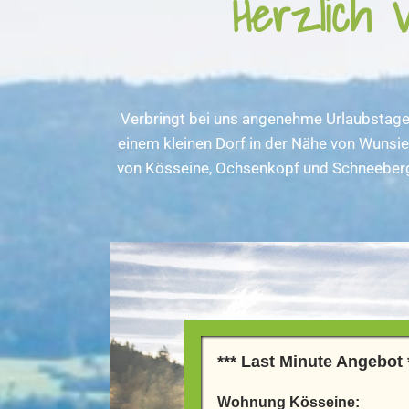
Herzlich 
Verbringt bei uns angenehme Urlaubstage u
einem kleinen Dorf in der Nähe von Wunsied
von Kösseine, Ochsenkopf und Schneeberg um
*** Last Minute Angebot
Wohnung Kösseine: