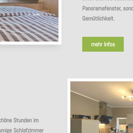
Panoramafenster, son
Gemütlichkeit.
mehr Infos
chöne Stunden im
umige Schlafzimmer